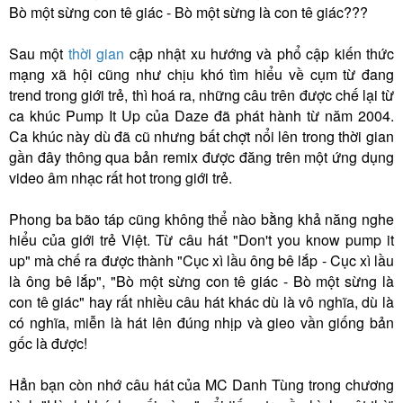
Bò một sừng con tê giác - Bò một sừng là con tê giác???
Sau một
thời gian
cập nhật xu hướng và phổ cập kiến thức
mạng xã hội cũng như chịu khó tìm hiểu về cụm từ đang
trend trong giới trẻ, thì hoá ra, những câu trên được chế lại từ
ca khúc Pump It Up của Daze đã phát hành từ năm 2004.
Ca khúc này dù đã cũ nhưng bất chợt nổi lên trong thời gian
gần đây thông qua bản remix được đăng trên một ứng dụng
video âm nhạc rất hot trong giới trẻ.
Phong ba bão táp cũng không thể nào bằng khả năng nghe
hiểu của giới trẻ Việt. Từ câu hát "Don't you know pump it
up" mà chế ra được thành "Cục xì lầu ông bê lắp - Cục xì lầu
là ông bê lắp", "Bò một sừng con tê giác - Bò một sừng là
con tê giác" hay rất nhiều câu hát khác dù là vô nghĩa, dù là
có nghĩa, miễn là hát lên đúng nhịp và gieo vần giống bản
gốc là được!
Hẳn bạn còn nhớ câu hát của MC Danh Tùng trong chương