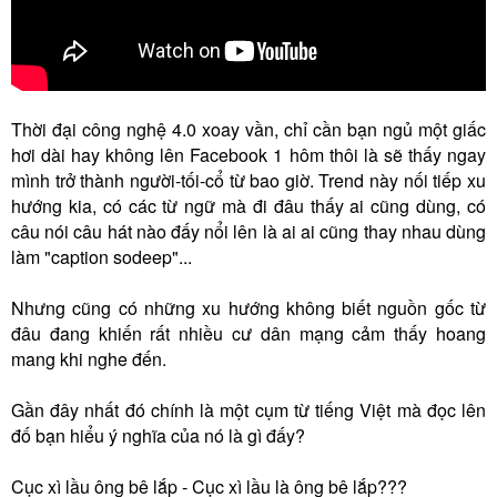
Thời đại công nghệ 4.0 xoay vần, chỉ cần bạn ngủ một giấc
hơi dài hay không lên Facebook 1 hôm thôi là sẽ thấy ngay
mình trở thành người-tối-cổ từ bao giờ. Trend này nối tiếp xu
hướng kia, có các từ ngữ mà đi đâu thấy ai cũng dùng, có
câu nói câu hát nào đấy nổi lên là ai ai cũng thay nhau dùng
làm "caption sodeep"...
Nhưng cũng có những xu hướng không biết nguồn gốc từ
đâu đang khiến rất nhiều cư dân mạng cảm thấy hoang
mang khi nghe đến.
Gần đây nhất đó chính là một cụm từ tiếng Việt mà đọc lên
đố bạn hiểu ý nghĩa của nó là gì đấy?
Cục xì lầu ông bê lắp - Cục xì lầu là ông bê lắp???