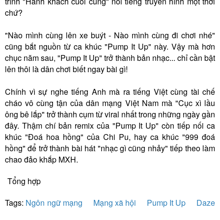
trình "Hành khách cuối cùng" nổi tiếng truyền hình một thời
chứ?
"Nào mình cùng lên xe buýt - Nào mình cùng đi chơi nhé"
cũng bắt nguồn từ ca khúc "Pump It Up" này. Vậy mà hơn
chục năm sau, "Pump It Up" trở thành bản nhạc... chỉ cần bật
lên thôi là dân chơi biết ngay bài gì!
Chính vì sự nghe tiếng Anh mà ra tiếng Việt cùng tài chế
cháo vô cùng tận của dân mạng Việt Nam mà "Cục xì lầu
ông bê lắp" trở thành cụm từ viral nhất trong những ngày gần
đây. Thậm chí bản remix của "Pump It Up" còn tiếp nối ca
khúc "Đoá hoa hồng" của Chi Pu, hay ca khúc "999 đoá
hồng" để trở thành bài hát "nhạc gì cũng nhảy" tiếp theo làm
chao đảo khắp MXH.
Tổng hợp
Tags:
Ngôn ngữ mạng
Mạng xã hội
Pump It Up
Daze