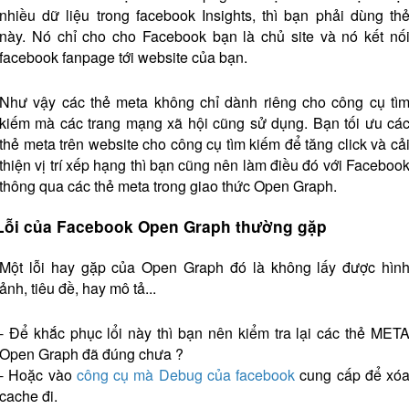
nhiều dữ liệu trong facebook Insights, thì bạn phải dùng th
này. Nó chỉ cho cho Facebook bạn là chủ site và nó kết nố
facebook fanpage tới website của bạn.
Như vậy các thẻ meta không chỉ dành riêng cho công cụ tì
kiếm mà các trang mạng xã hội cũng sử dụng. Bạn tối ưu cá
thẻ meta trên website cho công cụ tìm kiếm để tăng click và cả
thiện vị trí xếp hạng thì bạn cũng nên làm điều đó với Faceboo
thông qua các thẻ meta trong giao thức Open Graph.
Lỗi của Facebook Open Graph thường gặp
Một lỗi hay gặp của Open Graph đó là không lấy được hìn
ảnh, tiêu đề, hay mô tả...
- Để khắc phục lổi này thì bạn nên kiểm tra lại các thẻ MET
Open Graph đã đúng chưa ?
- Hoặc vào
công cụ mà Debug của facebook
cung cấp để xó
cache đi.