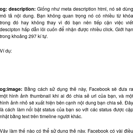
og: description:
Giống như meta description html, nó sẽ dùn
mô tả nội dung. Bạn không quan trọng nó có nhiều từ khó
trong đó hay không thay vì đó bạn nên tiếp cận việc viế
descipton hấp dẫn lôi cuốn để nhận được nhiều click. Giới hạ
trong khoảng 297 kí tự.
Ví dụ:
og:image:
Bằng cách sử dụng thẻ này, Facebook sẽ đưa r
một hình ảnh thumbnail khi ai đó chia sẻ url của bạn, và mộ
hình ảnh nhỏ sẽ xuất hiện bên cạnh nội dung bạn chia sẻ. Đâ
là cách làm nổi bật status của bạn so với các status được cậ
nhật bằng text trên timeline người khác.
Vậy làm thế nào có thể sử dụng thẻ này. Facebook có vài điề