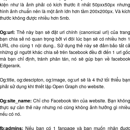
kiện như là ảnh phải có kích thước ít nhất 50pxx50px nhưn
hình ảnh chuẩn nên là một ảnh lớn hơn tầm 200x200px. Và kíc
thước không được nhiều hơn 5mb.
Og:url:
Thẻ này bạn sẽ đặt url chính (canonical url) của tran
bạn chia sẻ nó quan trọng bởi vì đôi lúc bạn sẽ có nhiều hơn 
URL cho cùng 1 nội dung.. Sử dụng thẻ này sẽ đảm bảo tất c
những gì người khác chia sẻ trên facebook đều đi đến 1 url gố
mà bạn chỉ định, tránh phân tán, nó sẽ gúp bạn về faceboo
Edgerank.
Og:title, og:descipton, og:image, og:url sẽ là 4 thứ tối thiểu bạ
phải sử dụng khi thiết lập Open Graph cho website.
Og:site_name:
Chỉ cho Facebook tên của website. Bạn khôn
thực sự cần thẻ này nhưng nó cũng không ảnh hưởng gì nhiề
nếu có nó.
fb:admins:
Nếu bạn có 1 fanpage và bạn muốn nhận đuợ