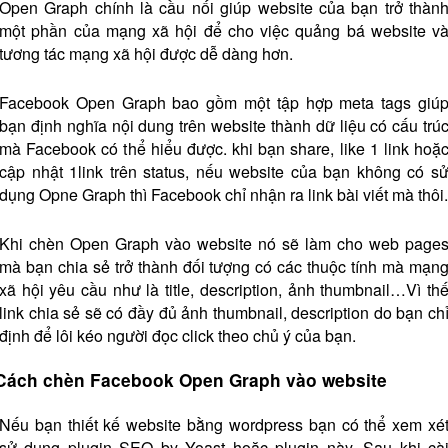
Open Graph chính là cầu nối giúp website của bạn trở thàn
một phần của mạng xã hội để cho việc quảng bá website v
tương tác mạng xã hội được dễ dàng hơn.
Facebook Open Graph bao gồm một tập hợp meta tags giú
bạn định nghĩa nội dung trên website thành dữ liệu có cấu trú
mà Facebook có thể hiểu được. khi bạn share, like 1 link hoặ
cập nhật 1link trên status, nếu website của bạn không có s
dụng Opne Graph thì Facebook chỉ nhận ra link bài viết mà thôi.
Khi chèn Open Graph vào website nó sẽ làm cho web page
mà bạn chia sẻ trở thành đối tượng có các thuộc tính mà mạn
xã hội yêu cầu như là title, description, ảnh thumbnail…Vì th
link chia sẻ sẽ có đầy đủ ảnh thumbnail, description do bạn ch
định để lôi kéo người đọc click theo chủ ý của bạn.
Cách chèn Facebook Open Graph vào website
Nếu bạn thiết kế website bằng wordpress bạn có thể xem xé
sử dụng plugin SEO by Yoast hoặc plugin này. Sau khi cà