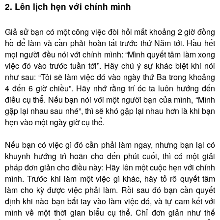
2. Lên lịch hẹn với chính mình
Giả sử bạn có một công việc đòi hỏi mất khoảng 2 giờ đồng
hồ để làm và cần phải hoàn tất trước thứ Năm tới. Hầu hết
mọi người đều nói với chính mình: “Mình quyết tâm làm xong
việc đó vào trước tuần tới”. Hãy chú ý sự khác biệt khi nói
như sau: “Tôi sẽ làm việc đó vào ngày thứ Ba trong khoảng
4 đến 6 giờ chiều”. Hãy nhớ rằng trí óc ta luôn hướng đến
điều cụ thể. Nếu bạn nói với một người bạn của mình, “Mình
gặp lại nhau sau nhé”, thì sẽ khó gặp lại nhau hơn là khi bạn
hẹn vào một ngày giờ cụ thể.
Nếu bạn có việc gì đó cần phải làm ngay, nhưng bạn lại có
khuynh hướng trì hoãn cho đến phút cuối, thì có một giải
pháp đơn giản cho điều này: Hãy lên một cuộc hẹn với chính
mình. Trước khi làm một việc gì khác, hãy tỏ rõ quyết tâm
làm cho kỳ được việc phải làm. Rồi sau đó bạn cần quyết
định khi nào bạn bắt tay vào làm việc đó, và tự cam kết với
mình về một thời gian biểu cụ thể. Chỉ đơn giản như thế