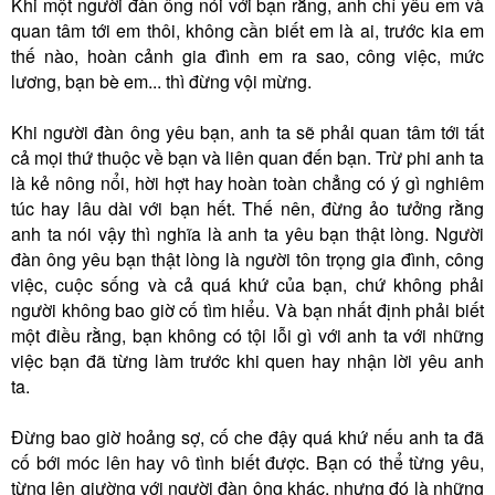
Khi một người đàn ông nói với bạn rằng, anh chỉ yêu em và
quan tâm tới em thôi, không cần biết em là ai, trước kia em
thế nào, hoàn cảnh gia đình em ra sao, công việc, mức
lương, bạn bè em... thì đừng vội mừng.
Khi người đàn ông yêu bạn, anh ta sẽ phải quan tâm tới tất
cả mọi thứ thuộc về bạn và liên quan đến bạn. Trừ phi anh ta
là kẻ nông nổi, hời hợt hay hoàn toàn chẳng có ý gì nghiêm
túc hay lâu dài với bạn hết. Thế nên, đừng ảo tưởng rằng
anh ta nói vậy thì nghĩa là anh ta yêu bạn thật lòng. Người
đàn ông yêu bạn thật lòng là người tôn trọng gia đình, công
việc, cuộc sống và cả quá khứ của bạn, chứ không phải
người không bao giờ cố tìm hiểu. Và bạn nhất định phải biết
một điều rằng, bạn không có tội lỗi gì với anh ta với những
việc bạn đã từng làm trước khi quen hay nhận lời yêu anh
ta.
Đừng bao giờ hoảng sợ, cố che đậy quá khứ nếu anh ta đã
cố bới móc lên hay vô tình biết được. Bạn có thể từng yêu,
từng lên giường với người đàn ông khác, nhưng đó là những