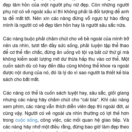
đẹp tâm hồn của một người phụ nữ đẹp. Còn những người
phụ nữ có vẻ ngoài xấu xí thì không phải là đối tượng để anh
ta để mắt tới. Nên xin các nàng đừng vỗ ngực tự hào rằng
mình là người có vẻ đẹp tâm hồn hay là người sâu sắc nữa.
Các nàng buộc phải chăm chút cho vẻ bề ngoài của mình trở
nên ưa nhìn, tươi tắn đầy sức sống, phải luyện tập thể thao
để cơ thể rắn chắc, đừng ăn uống vô tội vạ bất cứ thứ gì mà
không kiểm soát lượng mỡ dư thừa hấp thu vào cơ thể. Một
cuốn sách dù có hay đến đâu cũng không thể khoe ra ngoài
được nội dung của nó, đó là lý do vì sao người ta thiết kế bìa
sách cho bắt mắt.
Các nàng có thể là cuốn sách tuyệt hay, sâu sắc, giỏi giang
nhưng các nàng hãy chăm chút cho "cái bìa". Khi các nàng
xem phim, các nàng vẫn thích diễn viên đẹp thì ngoài đời, ai
cũng vậy. Người có vẻ ngoài ưa nhìn thường có lợi thế hơn
trong
cuộc sống
, công việc, các mối quan hệ giao tiếp. Và
các nàng hãy nhớ một điều rằng, đừng bao giờ làm đẹp theo