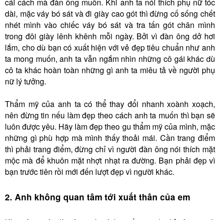
cái cách mà đàn ông muốn. Khi anh ta nói thích phụ nữ tóc
dài, mặc váy bó sát và đi giày cao gót thì đừng cố sống chết
nhét mình vào chiếc váy bó sát và tra tấn gót chân mình
trong đôi giày lênh khênh mỗi ngày. Bởi vì đàn ông dở hơi
lắm, cho dù bạn có xuất hiện với vẻ đẹp tiêu chuẩn như anh
ta mong muốn, anh ta vẫn ngắm nhìn những cô gái khác dù
cô ta khác hoàn toàn những gì anh ta miêu tả về người phụ
nữ lý tưởng.
Thẩm mỹ của anh ta có thể thay đổi nhanh xoành xoạch,
nên đừng tin nếu làm đẹp theo cách anh ta muốn thì bạn sẽ
luôn được yêu. Hãy làm đẹp theo gu thẩm mỹ của mình, mặc
những gì phù hợp mà mình thấy thoải mái. Cần trang điểm
thì phải trang điểm, đừng chỉ vì người đàn ông nói thích mặt
mộc mà để khuôn mặt nhợt nhạt ra đường. Bạn phải đẹp vì
bạn trước tiên rồi mới đến lượt đẹp vì người khác.
2. Anh không quan tâm tới xuất thân của em