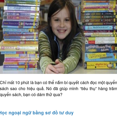
Chỉ mất 10 phút là bạn có thể nắm bí quyết cách đọc một quyể
sách sao cho hiệu quả. Nó đã giúp mình “tiêu thụ” hàng tră
quyển sách, bạn có dám thử qua?
Học ngoại ngữ bằng sơ đồ tư duy