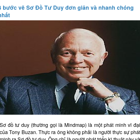
4 bước vẽ Sơ Đồ Tư Duy đơn giản và nhanh chóng
nhất
Sơ đồ tư duy (thường gọi là Mindmap) là một phát minh vĩ đạ
của Tony Buzan. Thực ra ông không phải là người thực sự phá
minh ra Sơ đồ tư duy. Ông chỉ là người phát triển kĩ thuật này v