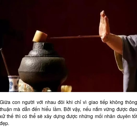
Giữa con người với nhau đôi khi chỉ vì giao tiếp không thôn
thuận mà dẫn đến hiểu lầm. Bởi vậy, nếu nắm vững được đạ
xử thế thì có thể sẽ xây dựng được những mối nhân duyên tố
đẹp.