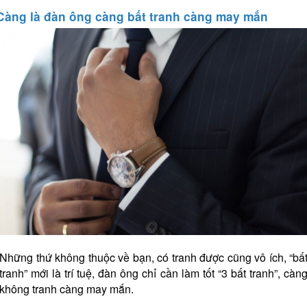
Càng là đàn ông càng bất tranh càng may mắn
Những thứ không thuộc về bạn, có tranh được cũng vô ích, “bấ
tranh” mới là trí tuệ, đàn ông chỉ cần làm tốt “3 bất tranh”, càn
không tranh càng may mắn.