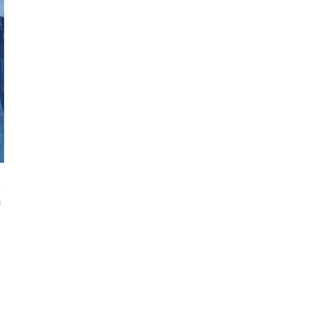
,
m
n