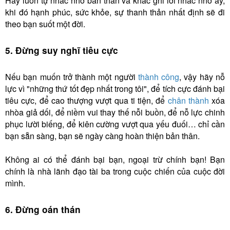
Hãy luôn tự nhắc nhở bản thân và khắc ghi lời nhắc nhở ấy,
khi đó hạnh phúc, sức khỏe, sự thanh thản nhất định sẽ đi
theo bạn suốt một đời.
5. Đừng suy nghĩ tiêu cực
Nếu bạn muốn trở thành một người
thành công
, vậy hãy nỗ
lực vì "những thứ tốt đẹp nhất trong tôi", để tích cực đánh bại
tiêu cực, để cao thượng vượt qua ti tiện, để
chân thành
xóa
nhòa giả dối, để niềm vui thay thế nỗi buồn, để nỗ lực chinh
phục lười biếng, để kiên cường vượt qua yếu đuối… chỉ cần
bạn sẵn sàng, bạn sẽ ngày càng hoàn thiện bản thân.
Không ai có thể đánh bại bạn, ngoại trừ chính bạn! Bạn
chính là nhà lãnh đạo tài ba trong cuộc chiến của cuộc đời
mình.
6. Đừng oán thán