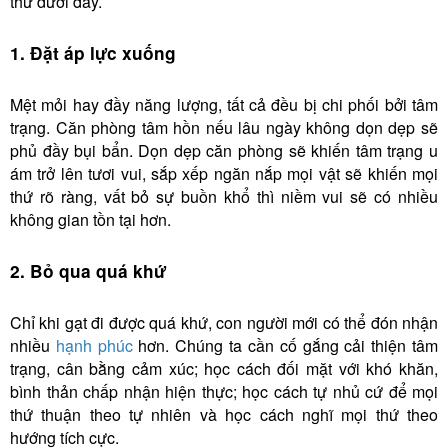
thứ dưới đây.
1. Đặt áp lực xuống
Mệt mỏi hay đầy năng lượng, tất cả đều bị chi phối bởi tâm
trạng. Căn phòng tâm hồn nếu lâu ngày không dọn dẹp sẽ
phủ đầy bụi bẩn. Dọn dẹp căn phòng sẽ khiến tâm trạng u
ám trở lên tươi vui, sắp xếp ngăn nắp mọi vật sẽ khiến mọi
thứ rõ ràng, vất bỏ sự buồn khổ thì niềm vui sẽ có nhiều
không gian tồn tại hơn.
2. Bỏ qua quá khứ
Chỉ khi gạt đi được quá khứ, con người mới có thể đón nhận
nhiều
hạnh phúc
hơn. Chúng ta cần cố gắng cải thiện tâm
trạng, cân bằng cảm xúc; học cách đối mặt với khó khăn,
bình thản chấp nhận hiện thực; học cách tự nhủ cứ để mọi
thứ thuận theo tự nhiên và học cách nghĩ mọi thứ theo
hướng tích cực.