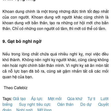
Khoan dung chính là một trong những đức tính tốt đẹp nhất
của con người. Khoan dung với người khác cũng chính là
khoan dung với bản thân, tạo ra những cơ hội mới cho bản
thân. Chỉ có những con người có tâm, thì mới có thể có tầm.
9. Gạt bỏ nghi ngờ
Nếu trong lòng chất chứa quá nhiều nghi kỵ, mọi việc đều
khó thành. Không nên nghi kỵ người khác, cũng càng không
nên hoài nghi chính bản thân mình. Vì nghi kỵ sẽ ăn mòn tất
cả nỗ lực bạn đã bỏ ra, cũng sẽ gặm nhấm tất cả các mối
quan hệ của bạn.
Theo Cafebiz
Tags:
Giả tạo
Áp lực
Mệt mỏi
Qúa khứ
Tự ti
Lười
biếng
Suy nghĩ tiêu cực
Oán thán
Do dự
Quyết
đoán
Nghi ngờ
Mở lòng