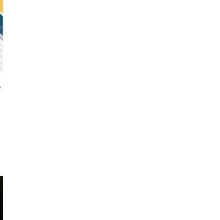
ư
n
u
h